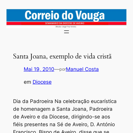
Saltar
para
o
conteúdo
Santa Joana, exemplo de vida cristã
Mai 19, 2010
—
Manuel Costa
por
em
Diocese
Dia da Padroeira
Na celebração eucarística
de homenagem a Santa Joana, Padroeira
de Aveiro e da Diocese, dirigindo-se aos
fiéis presentes na Sé de Aveiro, D. António
Francisco, Bispo de Aveiro, disse que se