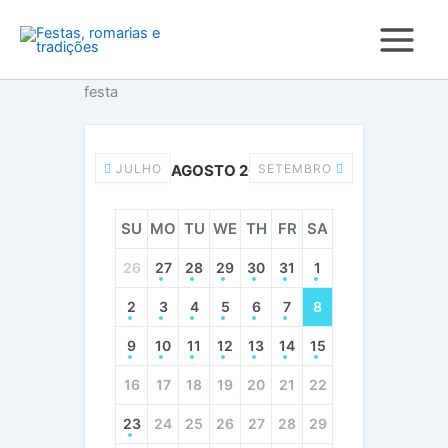
Skip
to
content
festa
JULHO
AGOSTO 2026
SETEMBRO
SU
MO
TU
WE
TH
FR
SA
26
27
28
29
30
31
1
2
3
4
5
6
7
8
9
10
11
12
13
14
15
16
17
18
19
20
21
22
23
24
25
26
27
28
29