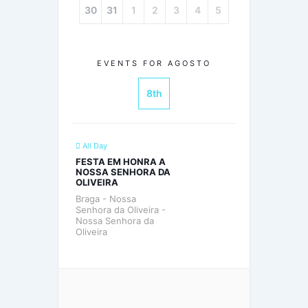
30
31
1
2
3
4
5
EVENTS FOR AGOSTO
8th
All Day
FESTA EM HONRA A
NOSSA SENHORA DA
OLIVEIRA
Braga - Nossa
Senhora da Oliveira -
Nossa Senhora da
Oliveira