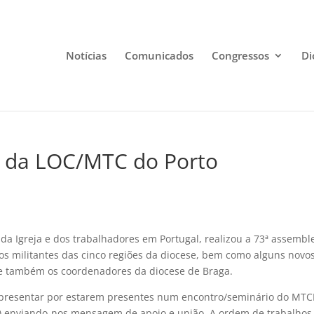
Notícias
Comunicados
Congressos
Di
 da LOC/MTC do Porto
da Igreja e dos trabalhadores em Portugal, realizou a 73ª assembl
os militantes das cinco regiões da diocese, bem como alguns novo
 e também os coordenadores da diocese de Braga.
epresentar por estarem presentes num encontro/seminário do MTC
) enviando-nos mensagem de apoio e união. A ordem de trabalhos