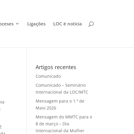
oceses
Ligações
LOC é notícia
Artigos recentes
Comunicado
Comunicado – Seminário
Internacional da LOC/MTC
Mensagem para o 1.º de
eia
Maio 2026
s
Mensagem do MMTC para o
8 de março – Dia
E
Internacional da Mulher
 da