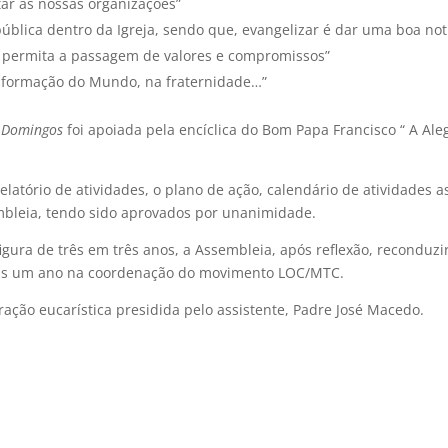
itar as nossas organizações”
blica dentro da Igreja, sendo que, evangelizar é dar uma boa notí
 permita a passagem de valores e compromissos”
nsformação do Mundo, na fraternidade…”
o Domingos
foi apoiada pela encíclica do Bom Papa Francisco “ A Ale
elatório de atividades, o plano de ação, calendário de atividades a
mbleia, tendo sido aprovados por unanimidade.
igura de três em três anos, a Assembleia, após reflexão, reconduzi
ais um ano na coordenação do movimento LOC/MTC.
ção eucarística presidida pelo assistente, Padre José Macedo.