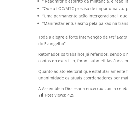
“ Readmitir o espírito da militância, e reabil
“Que a LOC/MTC precisa de impor uma voz pú
“Uma permanente ação intergeracional, que
“Manifestar entusiasmo pela paixão na tra
Toda a alegre e forte intervenção de
Frei Bent
do Evangelho”.
Retomados os trabalhos já referidos, sendo o r
contas do exercício, foram submetidas à Asse
Quanto ao ato eleitoral que estatutariamente f
unanimidade os atuais coordenadores por m
A Assembleia Diocesana encerrou com a celebra
Post Views:
429