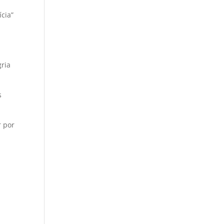
cia”
gria
s
r por