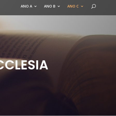
ANO A
ANO B
ANO C
CCLESIA