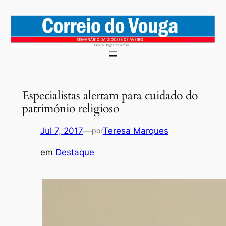
Saltar
para
o
conteúdo
Especialistas alertam para cuidado do
património religioso
Jul 7, 2017
—
Teresa Marques
por
em
Destaque