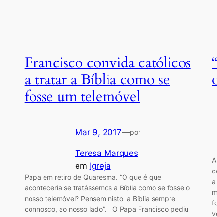
Francisco convida católicos
a tratar a Bíblia como se
fosse um telemóvel
Mar 9, 2017
—
por
Teresa Marques
A
em
Igreja
c
Papa em retiro de Quaresma. “O que é que
a
aconteceria se tratássemos a Bíblia como se fosse o
m
nosso telemóvel? Pensem nisto, a Bíblia sempre
f
connosco, ao nosso lado”. O Papa Francisco pediu
v