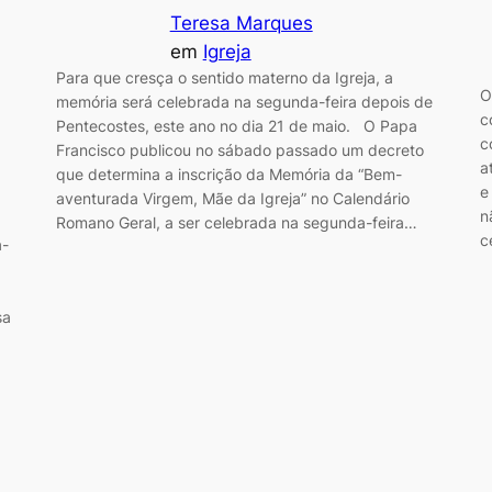
Teresa Marques
em
Igreja
Para que cresça o sentido materno da Igreja, a
O
memória será celebrada na segunda-feira depois de
c
Pentecostes, este ano no dia 21 de maio. O Papa
c
Francisco publicou no sábado passado um decreto
a
que determina a inscrição da Memória da “Bem-
e
aventurada Virgem, Mãe da Igreja” no Calendário
n
Romano Geral, a ser celebrada na segunda-feira…
c
a-
sa