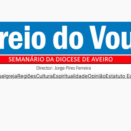
se
Igreja
Regiões
Cultura
Espiritualidade
Opinião
Estatuto Ed