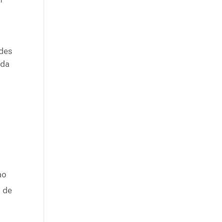
ades
 da
ao
o de