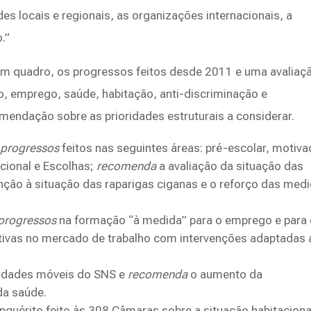
des locais e regionais, as organizações internacionais, a
.”
 num quadro, os progressos feitos desde 2011 e uma avaliaç
 emprego, saúde, habitação, anti-discriminação e
endação sobre as prioridades estruturais a considerar.
s
progressos
feitos nas seguintes áreas: pré-escolar, motiv
ional e Escolhas;
recomenda
a avaliação da situação das
nção à situação das raparigas ciganas e o reforço das med
progressos
na formação “à medida” para o emprego e para
ctivas no mercado de trabalho com intervenções adaptadas
idades móveis do SNS e
recomenda
o aumento da
da saúde.
nquérito feito às 308 Câmaras sobre a situação habitaciona