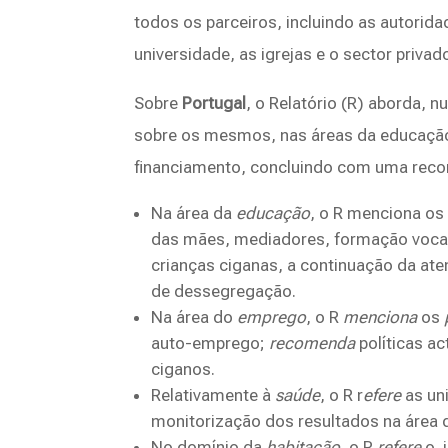
todos os parceiros, incluindo as autorida
universidade, as igrejas e o sector privado
Sobre
Portugal
, o Relatório (R) aborda,
sobre os mesmos, nas áreas da educação,
financiamento, concluindo com uma recom
Na área da
educação
, o R menciona o
das mães, mediadores, formação vocac
crianças ciganas, a continuação da ate
de dessegregação.
Na área do
emprego
, o R
menciona
os
auto-emprego;
recomenda
políticas a
ciganos.
Relativamente à
saúde
, o R r
efere
as un
monitorização dos resultados na área 
No domínio da
habitação
, o R
refere
o i