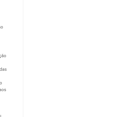
ão
ação
idas
 o
 aos
l