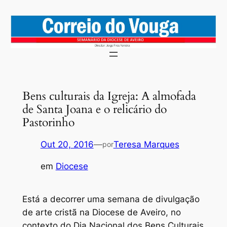
Saltar
para
o
conteúdo
Bens culturais da Igreja: A almofada
de Santa Joana e o relicário do
Pastorinho
Out 20, 2016
—
Teresa Marques
por
em
Diocese
Está a decorrer uma semana de divulgação
de arte cristã na Diocese de Aveiro, no
contexto do Dia Nacional dos Bens Culturais